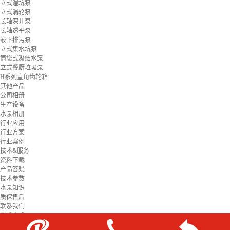
立式湿坑泵
立式涡轮泵
长轴深井泵
长轴透平泵
液下排污泵
立式集水坑泵
筒袋式凝结水泵
立式餐厨垃圾泵
H系列直角齿轮箱
其他产品
公司相册
生产设备
水泵相册
行业应用
行业方案
行业案例
技术&服务
资料下载
产品答疑
技术参数
水泵知识
质保售后
联系我们
联系方式
在线留言