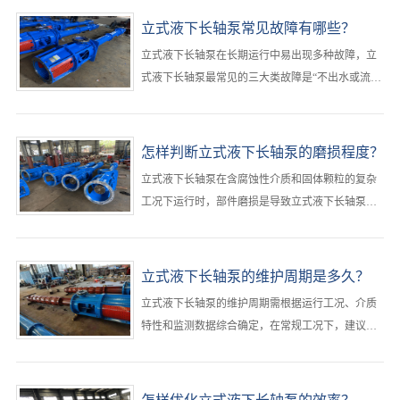
立式液下长轴泵常见故障有哪些？
立式液下长轴泵在长期运行中易出现多种故障，‌立
式液下长轴泵最常见的三大类故障是“不出水或流量
不足”“异常振动与噪音”“启动困难或无法启动”，其
中以吸入侧问题、轴系不稳定和电气系统故障为根
本诱因，占现场故障案例的80%以上‌。···
怎样判断立式液下长轴泵的磨损程度？
​立式液下长轴泵在含腐蚀性介质和固体颗粒的复杂
工况下运行时，部件磨损是导致立式液下长轴泵性
能下降和突发故障的主要原因。‌最可靠的判断方法
是“运行参数监测+定期拆检+无损检测”三结合，其
中压力下降超过20%、振动加剧和目视表面损伤是
立式液下长轴泵的维护周期是多久？
立式液下长轴泵最直接的磨损信号‌。···
立式液下长轴泵的维护周期需根据运行工况、介质
特性和监测数据综合确定，‌在常规工况下，建议立
式液下长轴泵每500小时更换一次润滑油，每2000小
时进行一次全面检查，每6个月至1年安排一次周期
性大修；但在含腐蚀性介质、含固颗粒等高危工况