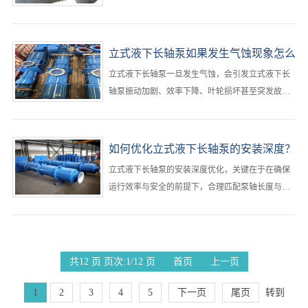
行精确推算。···
立式液下长轴泵如果发生气蚀现象怎么
办？
立式液下长轴泵一旦发生气蚀，会引发立式液下长
轴泵振动加剧、效率下降、叶轮损坏甚至突发故
障。‌必须立即采取“降负荷运行+工况排查+系统调
整”三步应对策略，优先降低立式液下长轴泵的负荷
以防止进一步损伤，随后从吸入条件、运行参数和
如何优化立式液下长轴泵的安装深度？
设备配置三方面系统性排查并消除立式液下长轴泵
立式液下长轴泵的安装深度优化，关键在于‌在确保
气蚀根源‌。···
运行效率与安全的前提下，合理匹配泵轴长度与储
罐/池体深度，避免汽蚀、空转或结构失稳‌。···
共12 页 页次:1/12 页
首页
上一页
1
2
3
4
5
下一页
尾页
转到