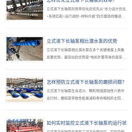
怎样优化立式液下长轴泵的效率？
下，立式液下长轴泵应缩短至每3个月检查一次，并
​立式液下长轴泵的效率优化应优先从“水力设计优化
结合振动、温度等状态监测结果实施动态调整‌。···
+系统匹配+运行调控+材料升级”四方面协同推进，‌
最有效的路径是确保立式液下长轴泵在最佳效率点
（BEP）附近运行，减少水力、容积和机械三类损
失，同时优化立式液下长轴泵吸入条件与管路系
立式液下长轴泵相比潜水泵的优势
统，可实现立式液下长轴泵整体能效提升
立式液下长轴泵相比潜水泵在多个关键维度上具备
20%-40%‌。···
显著优势，‌最突出的优势是“电机外置带来的高安全
性与易维护性”，尤其适用于腐蚀性、高温或含固体
颗粒的恶劣工况，能有效避免电机进水损坏风险，
并支持在线检修与局部更换，大幅降低立式液下长
怎样预防立式液下长轴泵的磨损问题？
轴泵全生命周期运维成本‌。···
立式液下长轴泵在含泥沙、颗粒物或腐蚀性介质中
运行时，磨损是导致性能衰减和寿命缩短的主因。‌
最有效的预防策略是“材料选型+工况控制+定期维
护”三位一体，从源头减少立式液下长轴泵磨损冲
击，延长立式液下长轴泵关键部件使用寿命‌。···
如何实时监控立式液下长轴泵的运行状
态？