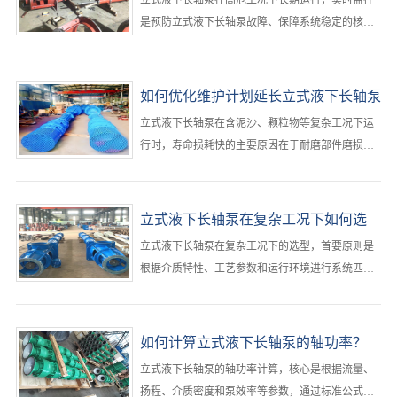
立式液下长轴泵在高危工况下长期运行，实时监控
是预防立式液下长轴泵故障、保障系统稳定的核心
手段。‌最有效的监控方式是构建“多参数传感+智能
分析+远程可视化”的工业物联网体系，通过振动、
液位、温度、电流等关键参数的24小时在线监测，
如何优化维护计划延长立式液下长轴泵
结合阈值报警与趋势预测，实现从被动响应到主动
寿命？
立式液下长轴泵在含泥沙、颗粒物等复杂工况下运
预防的立式液下长轴泵运维升级‌。···
行时，寿命损耗快的主要原因在于‌耐磨部件磨损、
振动加剧和密封失效‌。要延长立式液下长轴泵使用
寿命，必须从“被动维修”转向“系统性预防维护”，‌最
有效的策略是建立基于工况特征的差异化维护计
立式液下长轴泵在复杂工况下如何选
划，结合关键参数监控与周期性干预，实现寿命延
型？ ​
立式液下长轴泵在复杂工况下的选型，‌首要原则是
长30%以上‌。···
根据介质特性、工艺参数和运行环境进行系统匹
配，优先选择耐腐蚀、抗磨损、结构稳定且具备高
汽蚀余量适应能力的立式液下长轴泵泵型‌。复杂工
况通常涉及高温、高压、强腐蚀、含固颗粒或频繁
如何计算立式液下长轴泵的轴功率？
启停等挑战，需从材料、水力设计、密封结构和配
立式液下长轴泵的轴功率计算，核心是根据流量、
套标准多维度综合评估立式液下长轴泵选型。···
扬程、介质密度和泵效率等参数，通过标准公式进