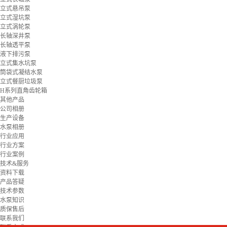
立式悬吊泵
立式湿坑泵
立式涡轮泵
长轴深井泵
长轴透平泵
液下排污泵
立式集水坑泵
筒袋式凝结水泵
立式餐厨垃圾泵
H系列直角齿轮箱
其他产品
公司相册
生产设备
水泵相册
行业应用
行业方案
行业案例
技术&服务
资料下载
产品答疑
技术参数
水泵知识
质保售后
联系我们