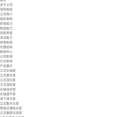
首页
关于公司
领导致辞
公司简介
组织架构
研发能力
制造能力
资质荣誉
测试能力
研发制造
代理招商
新闻中心
公司新闻
行业新闻
产品展示
立式长轴泵
立式悬吊泵
立式湿坑泵
立式涡轮泵
长轴深井泵
长轴透平泵
液下排污泵
立式集水坑泵
筒袋式凝结水泵
立式餐厨垃圾泵