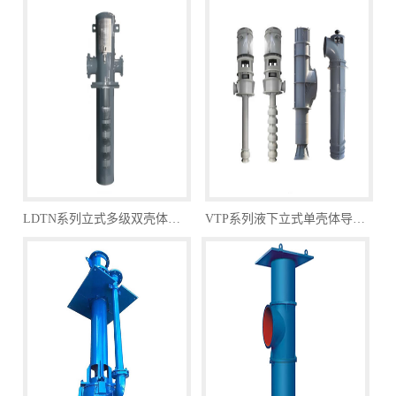
LDTN系列立式多级双壳体筒袋式悬吊泵
VTP系列液下立式单壳体导叶式泵