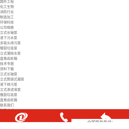
国外工程
化工生物
消防行业
制造加工
环保科技
公司相册
立式长轴泵
液下污水泵
多吸头排污泵
餐厨垃圾泵
立式凝结水泵
直角齿轮箱
技术专题
资料下载
立式长轴泵
立式筒袋式凝泵
液下排污泵
立式渗滤液泵
餐厨垃圾泵
直角齿轮箱
联系我们
联系方式
在线留言
全国服务热线：
18507312158