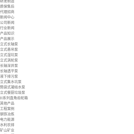
研发制造
质保售后
代理招商
新闻中心
公司新闻
行业新闻
产品知识
产品展示
立式长轴泵
立式悬吊泵
立式湿坑泵
立式涡轮泵
长轴深井泵
长轴透平泵
液下排污泵
立式集水坑泵
筒袋式凝结水泵
立式餐厨垃圾泵
H系列直角齿轮箱
其他产品
工程案例
钢铁冶炼
电力能源
水利农排
矿山矿业