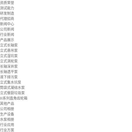
资质荣誉
测试能力
研发制造
代理招商
新闻中心
公司新闻
行业新闻
产品展示
立式长轴泵
立式悬吊泵
立式湿坑泵
立式涡轮泵
长轴深井泵
长轴透平泵
液下排污泵
立式集水坑泵
筒袋式凝结水泵
立式餐厨垃圾泵
H系列直角齿轮箱
其他产品
公司相册
生产设备
水泵相册
行业应用
行业方案