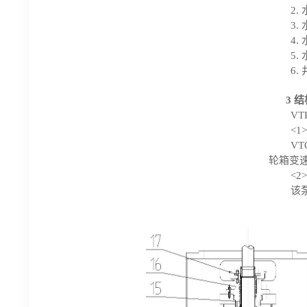
2
3
4
5.
6.
3
结
V
<1
V
轮箱变
<2
该
1. 吸入
2. 叶轮
3. 叶轮