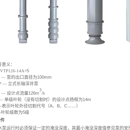
号意义：
5
0VTP126-14A×
100mm
0 — 泵的出口直径为
P — 立式长轴深井泵
3
126m
6 — 设计点流量
/h
14m
4 — 单级叶轮（没有切割时）的设计点扬程为
A
B
C
……
 —表示叶轮外径切割代号（
、
、
）
5
 —叶轮级数为
级
条件
. 水泵运行时必须保证一定的淹没深度，其最小淹没深度值参见泵的安