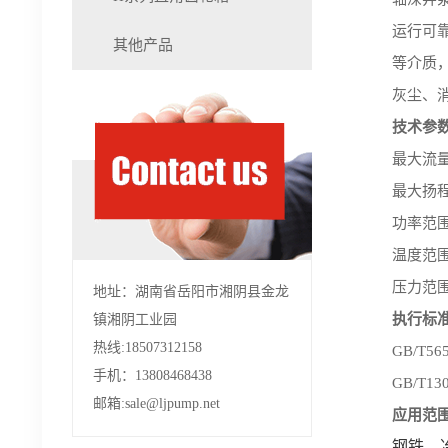
运行可
其他产品
等介质
灰尘、
技术参
最大流量：
最大扬程
功率范围：
温度范围：
压力范围：
地址：湖南省岳阳市湘阴县金龙
执行标
镇湘阴工业园
热线:18507312158
GB/T56
手机：13808468438
GB/T
邮箱:sale@ljpump.net
应用范
钢铁、