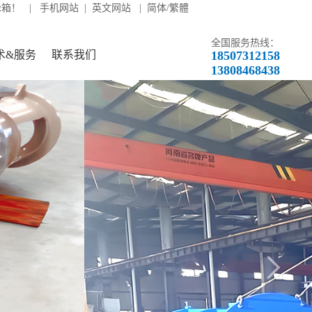
轮箱！ |
手机网站
|
英文网站
|
简体/繁體
全国服务热线：
术&服务
联系我们
18507312158
13808468438