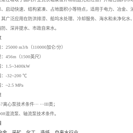
靠、启动快速、结构紧凑、占地面积小等特点，适用于电力、冶金、
，
其广泛
应用在防洪排涝、船坞水处理、冷却服务、海水和未净化水
消防、深井提水、市政自来水。
数
25000 m3/h（110000加仑/分）
：456m（1500英尺）
1.5~3400kW
-32~200 ℃
~2.5 MPa
准
57离心泵技术条件··· ···III类；
13008混流泵、轴流泵技术条件。
围
冶金、采矿、化工、造纸、自来水行业