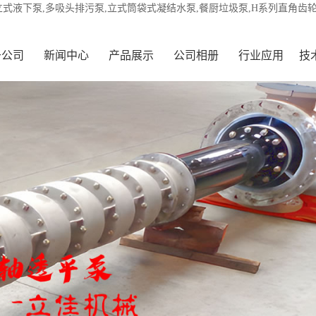
立式液下泵,多吸头排污泵,立式筒袋式凝结水泵,餐厨垃圾泵,H系列直角齿
于公司
新闻中心
产品展示
公司相册
行业应用
技