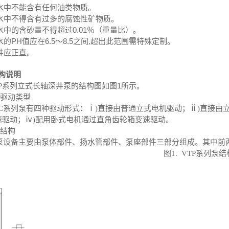
. 水中不能含有任何油类物质。
. 水中不得含有过多的腐蚀性矿物质。
0.01
. 水中的含砂量不得超过
％（重量比）。
PH
6.5
8.5
 水的
值应在
～
之间,超出此范围需特殊定制。
 井应正直。
构说明
1
TP系列立式长轴深井泵的结构图如图
所示。
>驱动类型
TC系列泵有四种驱动形式：
ⅰ)直接由普通立式电机驱动；ⅱ)直接由
速驱动；ⅳ)配用卧式电机通过直角齿轮箱变速驱动。
>结构
泵设备主要由泵体部件、扬水管部件、泵座部件三部分组成。其中前
图1. VTP系列泵
口
螺母