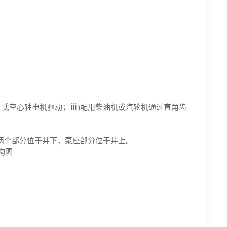
立式空心轴电机驱动；ⅲ)配用柴油机或汽轮机通过直角齿
两个部分位于井下，泵座部分位于井上。
结构图