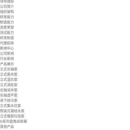
领导致辞
公司简介
组织架构
研发能力
制造能力
资质荣誉
测试能力
研发制造
代理招商
新闻中心
公司新闻
行业新闻
产品展示
立式长轴泵
立式悬吊泵
立式湿坑泵
立式涡轮泵
长轴深井泵
长轴透平泵
液下排污泵
立式集水坑泵
筒袋式凝结水泵
立式餐厨垃圾泵
H系列直角齿轮箱
其他产品