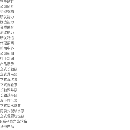
领导致辞
公司简介
组织架构
研发能力
制造能力
资质荣誉
测试能力
研发制造
代理招商
新闻中心
公司新闻
行业新闻
产品展示
立式长轴泵
立式悬吊泵
立式湿坑泵
立式涡轮泵
长轴深井泵
长轴透平泵
液下排污泵
立式集水坑泵
筒袋式凝结水泵
立式餐厨垃圾泵
H系列直角齿轮箱
其他产品