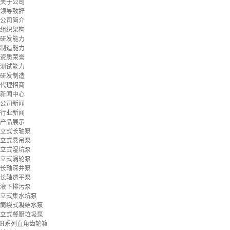
关于公司
领导致辞
公司简介
组织架构
研发能力
制造能力
资质荣誉
测试能力
研发制造
代理招商
新闻中心
公司新闻
行业新闻
产品展示
立式长轴泵
立式悬吊泵
立式湿坑泵
立式涡轮泵
长轴深井泵
长轴透平泵
液下排污泵
立式集水坑泵
筒袋式凝结水泵
立式餐厨垃圾泵
H系列直角齿轮箱