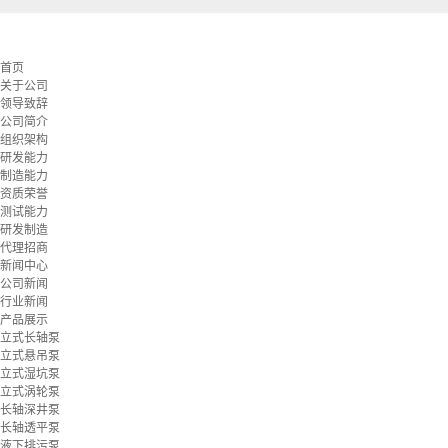
首页
关于公司
领导致辞
公司简介
组织架构
研发能力
制造能力
资质荣誉
测试能力
研发制造
代理招商
新闻中心
公司新闻
行业新闻
产品展示
立式长轴泵
立式悬吊泵
立式湿坑泵
立式涡轮泵
长轴深井泵
长轴透平泵
液下排污泵