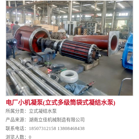
电厂小机凝泵(立式多级筒袋式凝结水泵)
所属分类：
立式凝结水泵
产品来源：湖南立佳机械制造有限公司
联系电话：18507312158 13808468438
浏览人数：
0