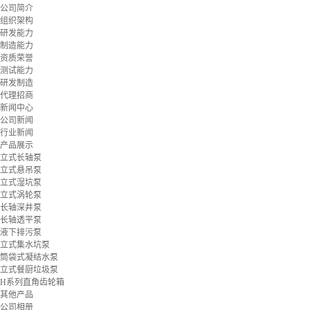
公司简介
组织架构
研发能力
制造能力
资质荣誉
测试能力
研发制造
代理招商
新闻中心
公司新闻
行业新闻
产品展示
立式长轴泵
立式悬吊泵
立式湿坑泵
立式涡轮泵
长轴深井泵
长轴透平泵
液下排污泵
立式集水坑泵
筒袋式凝结水泵
立式餐厨垃圾泵
H系列直角齿轮箱
其他产品
公司相册