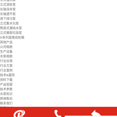
立式湿坑泵
立式涡轮泵
长轴深井泵
长轴透平泵
液下排污泵
立式集水坑泵
筒袋式凝结水泵
立式餐厨垃圾泵
H系列直角齿轮箱
其他产品
公司相册
生产设备
水泵相册
行业应用
行业方案
行业案例
技术&服务
资料下载
产品答疑
技术参数
水泵知识
质保售后
联系我们
联系方式
在线留言